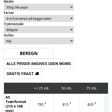
Medie
Farver
Trykmetode
Huller
ALLE PRISER ANGIVES UDEN MOMS
GRATIS FRAGT
<<
25 stk.
50 stk.
75 stk.
1
A5
Tværformat
1
1
1
795
815
833
(210 x 148
mm)