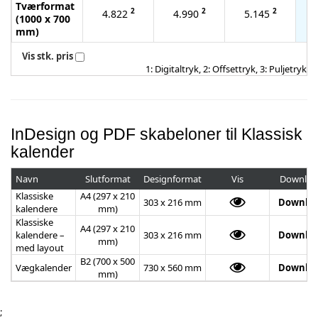
Tværformat
2
2
2
4.822
4.990
5.145
(1000 x 700
mm)
Vis stk. pris
1: Digitaltryk, 2: Offsettryk, 3: Puljetryk
InDesign og PDF skabeloner til Klassisk
kalender
Navn
Slutformat
Designformat
Vis
Downloa
Klassiske
A4 (297 x 210
303 x 216 mm
Downlo
kalendere
mm)
Klassiske
A4 (297 x 210
kalendere –
303 x 216 mm
Downlo
mm)
med layout
B2 (700 x 500
Vægkalender
730 x 560 mm
Downlo
mm)
;