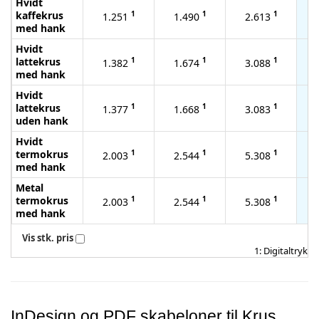
Hvidt
kaffekrus
1
1
1
1.251
1.490
2.613
med hank
Hvidt
lattekrus
1
1
1
1.382
1.674
3.088
med hank
Hvidt
lattekrus
1
1
1
1.377
1.668
3.083
uden hank
Hvidt
termokrus
1
1
1
2.003
2.544
5.308
med hank
Metal
termokrus
1
1
1
2.003
2.544
5.308
med hank
Vis stk. pris
1: Digitaltryk
InDesign og PDF skabeloner til Krus