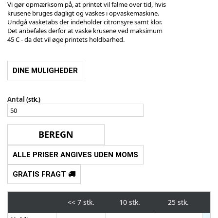
Vi gør opmærksom på, at printet vil falme over tid, hvis
krusene bruges dagligt og vaskes i opvaskemaskine.
Undgå vasketabs der indeholder citronsyre samt klor.
Det anbefales derfor at vaske krusene ved maksimum
45 C - da det vil øge printets holdbarhed.
DINE MULIGHEDER
Antal
(stk.)
ALLE PRISER ANGIVES UDEN MOMS
GRATIS FRAGT
<<
7 stk.
10 stk.
25 stk.